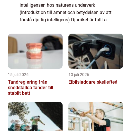
intelligensen hos naturens underverk
(Introduktion till ämnet och betydelsen av att
förstå djurlig intelligens) Djurriket är fullt av
fantastiska skapelser som visar upp en
otrolig förmåga till intellig...
15 juli 2026
10 juli 2026
Tandreglering från
Elbilsladdare skellefteå
snedställda tänder till
stabilt bett