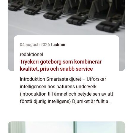
04 augusti 2026
admin
redaktionel
Tryckeri göteborg som kombinerar
kvalitet, pris och snabb service
Introduktion Smartaste djuret – Utforskar
intelligensen hos naturens underverk
(Introduktion till ämnet och betydelsen av att
förstå djurlig intelligens) Djurriket är fullt av
fantastiska skapelser som visar upp en
otrolig förmåga till intellig...