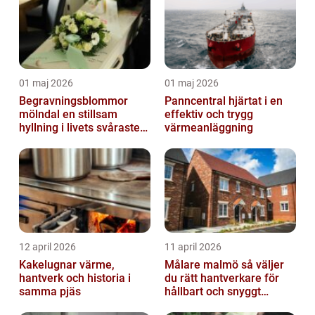
01 maj 2026
01 maj 2026
Begravningsblommor
Panncentral hjärtat i en
mölndal en stillsam
effektiv och trygg
hyllning i livets svåraste
värmeanläggning
stund
12 april 2026
11 april 2026
Kakelugnar värme,
Målare malmö så väljer
hantverk och historia i
du rätt hantverkare för
samma pjäs
hållbart och snyggt
resultat