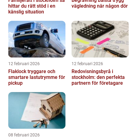
Familjerätt i stockholm så
Begravning bålsta trygg
hittar du rätt stöd i en
vägledning när någon dör
känslig situation
12 februari 2026
12 februari 2026
Flaklock tryggare och
Redovisningsbyrå i
smartare lastutrymme för
stockholm: den perfekta
pickup
partnern för företagare
08 februari 2026