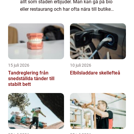
allt som staden erbjuder. Man kan gå på bio
eller restaurang och har ofta nära till butiker
och parker. Vårdcentral, bibliotek och övrig
service finns aldrig långt ...
15 juli 2026
10 juli 2026
Tandreglering från
Elbilsladdare skellefteå
snedställda tänder till
stabilt bett