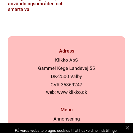
användningsområden och
smarta val
Adress
web:
www.klikko.dk
Menu
Annonsering
Om oss
På vores website bruges cookies til at huske dine indstillinger,