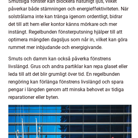
Smutsiga fönster kan blockera naturligt ljus, vilket
påverkar både stämningen och energieffektiviteten. När
solstrålarna inte kan tränga igenom ordentligt, bidrar
det till att hem eller kontor känns mörkare och mer
instängt. Regelbunden fönsterputsning hjälper till att
optimera mängden dagsljus som når in, vilket kan göra
rummet mer inbjudande och energigivande.
Smuts och damm kan också påverka fönstrens
livslängd. Grus och andra partiklar kan repa glaset eller
leda till att det blir grumligt över tid. En regelbunden
rengöring kan förlänga fönstrens livslängd och spara
pengar i längden genom att minska behovet av tidiga
reparationer eller byten.