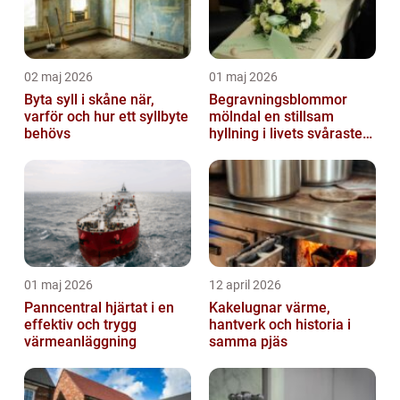
02 maj 2026
01 maj 2026
Byta syll i skåne när,
Begravningsblommor
varför och hur ett syllbyte
mölndal en stillsam
behövs
hyllning i livets svåraste
stund
01 maj 2026
12 april 2026
Panncentral hjärtat i en
Kakelugnar värme,
effektiv och trygg
hantverk och historia i
värmeanläggning
samma pjäs