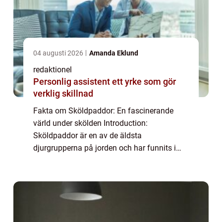
04 augusti 2026
Amanda Eklund
redaktionel
Personlig assistent ett yrke som gör
verklig skillnad
Fakta om Sköldpaddor: En fascinerande
värld under skölden Introduction:
Sköldpaddor är en av de äldsta
djurgrupperna på jorden och har funnits i
ungefär 220 miljoner år. Deras
karakteristiska sköld, som ger dem deras
namn, är ett särdrag som fasciner...