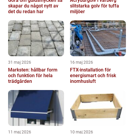
Göra om guldsmycken så
Acrydurgolv i varberg
skapar du något nytt av
slitstarka golv för tuffa
det du redan har
miljöer
31 maj 2026
16 maj 2026
Marksten: hållbar form
FTX-installation för
och funktion för hela
energismart och frisk
trädgården
inomhusluft
11 maj 2026
10 maj 2026