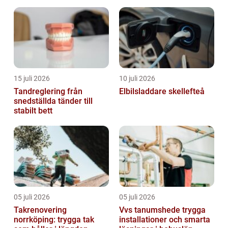
karakteristiska sköld, som ger dem deras
namn, är ett särdrag som fasciner...
15 juli 2026
10 juli 2026
Tandreglering från
Elbilsladdare skellefteå
snedställda tänder till
stabilt bett
05 juli 2026
05 juli 2026
Takrenovering
Vvs tanumshede trygga
norrköping: trygga tak
installationer och smarta