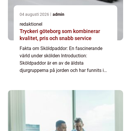
04 augusti 2026
admin
redaktionel
Tryckeri göteborg som kombinerar
kvalitet, pris och snabb service
Fakta om Sköldpaddor: En fascinerande
värld under skölden Introduction:
Sköldpaddor är en av de äldsta
djurgrupperna på jorden och har funnits i
ungefär 220 miljoner år. Deras
karakteristiska sköld, som ger dem deras
namn, är ett särdrag som fasciner...