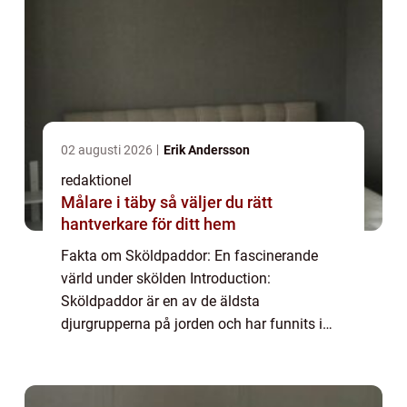
02 augusti 2026
Erik Andersson
redaktionel
Målare i täby så väljer du rätt
hantverkare för ditt hem
Fakta om Sköldpaddor: En fascinerande
värld under skölden Introduction:
Sköldpaddor är en av de äldsta
djurgrupperna på jorden och har funnits i
ungefär 220 miljoner år. Deras
karakteristiska sköld, som ger dem deras
namn, är ett särdrag som fasciner...