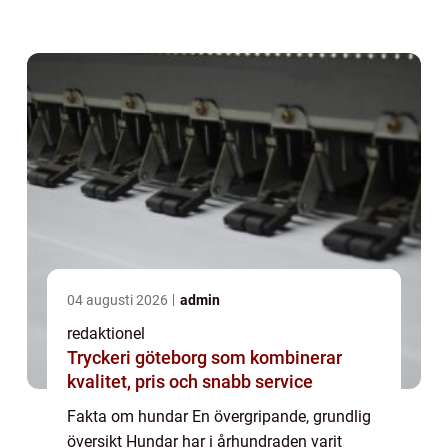
Dessa fyrbenta varelser erbjuder långvarigt
sällskap och har förmågan att sprida g...
04 augusti 2026
admin
redaktionel
Tryckeri göteborg som kombinerar
kvalitet, pris och snabb service
Fakta om hundar En övergripande, grundlig
översikt Hundar har i århundraden varit