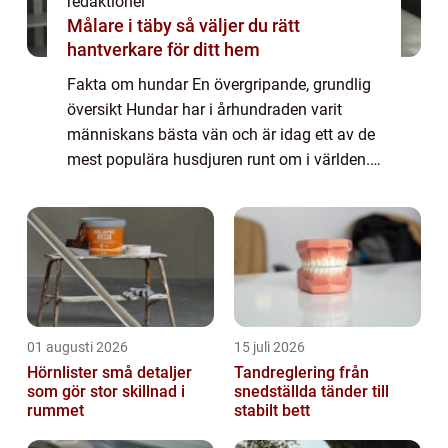
redaktionel
Målare i täby så väljer du rätt
hantverkare för ditt hem
Fakta om hundar En övergripande, grundlig
översikt Hundar har i århundraden varit
människans bästa vän och är idag ett av de
mest populära husdjuren runt om i världen.
Dessa fyrbenta varelser erbjuder långvarigt
sällskap och har förmågan att sprida g...
01 augusti 2026
15 juli 2026
Hörnlister små detaljer
Tandreglering från
som gör stor skillnad i
snedställda tänder till
rummet
stabilt bett