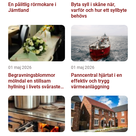
En pålitlig rörmokare i
Byta syll i skåne när,
Jämtland
varför och hur ett syllbyte
behövs
01 maj 2026
01 maj 2026
Begravningsblommor
Panncentral hjärtat i en
mölndal en stillsam
effektiv och trygg
hyllning i livets svåraste
värmeanläggning
stund