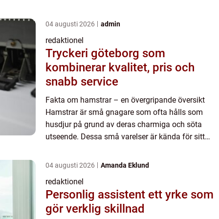
04 augusti 2026
admin
redaktionel
Tryckeri göteborg som
kombinerar kvalitet, pris och
snabb service
Fakta om hamstrar – en övergripande översikt
Hamstrar är små gnagare som ofta hålls som
husdjur på grund av deras charmiga och söta
utseende. Dessa små varelser är kända för sitt
aktiva och lekfulla beteende samt deras vana att
samla mat och ma...
04 augusti 2026
Amanda Eklund
redaktionel
Personlig assistent ett yrke som
gör verklig skillnad