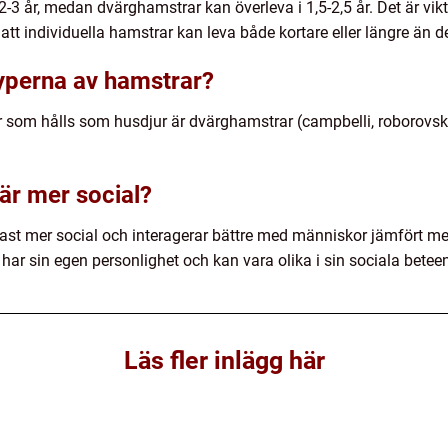
 2-3 år, medan dvärghamstrar kan överleva i 1,5-2,5 år. Det är vi
att individuella hamstrar kan leva både kortare eller längre än det
typerna av hamstrar?
 som hålls som husdjur är dvärghamstrar (campbelli, roborovski
är mer social?
tast mer social och interagerar bättre med människor jämfört m
er har sin egen personlighet och kan vara olika i sin sociala be
Läs fler inlägg här