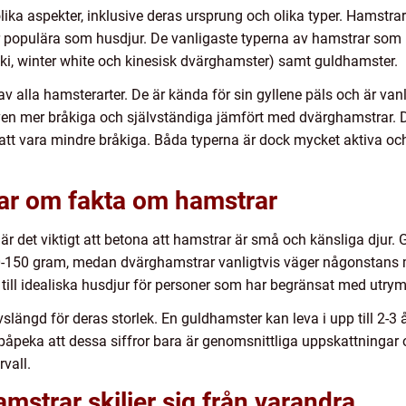
ika aspekter, inklusive deras ursprung och olika typer. Hamstr
 är populära som husdjur. De vanligaste typerna av hamstrar so
ki, winter white och kinesisk dvärghamster) samt guldhamster.
alla hamsterarter. De är kända för sin gyllene päls och är vanl
en mer bråkiga och självständiga jämfört med dvärghamstrar. 
 att vara mindre bråkiga. Båda typerna är dock mycket aktiva o
gar om fakta om hamstrar
 är det viktigt att betona att hamstrar är små och känsliga djur.
0-150 gram, medan dvärghamstrar vanligtvis väger någonstans 
 till idealiska husdjur för personer som har begränsat med utry
slängd för deras storlek. En guldhamster kan leva i upp till 2-
att påpeka att dessa siffror bara är genomsnittliga uppskattningar
rvall.
mstrar skiljer sig från varandra