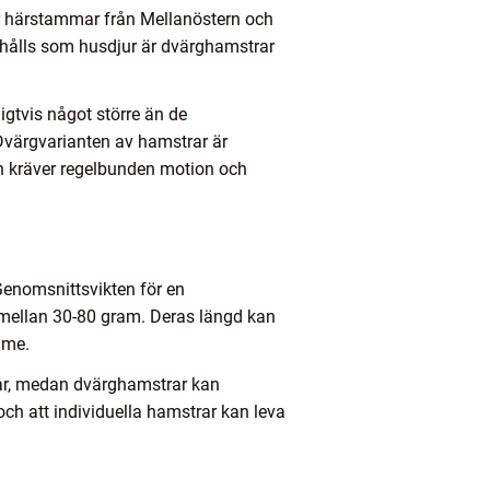
ar härstammar från Mellanöstern och
m hålls som husdjur är dvärghamstrar
igtvis något större än de
Dvärgvarianten av hamstrar är
ch kräver regelbunden motion och
 Genomsnittsvikten för en
mellan 30-80 gram. Deras längd kan
mme.
3 år, medan dvärghamstrar kan
 och att individuella hamstrar kan leva