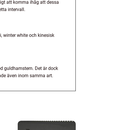
ktigt att komma ihåg att dessa
ta intervall.
, winter white och kinesisk
ed guldhamstern. Det är dock
teende även inom samma art.