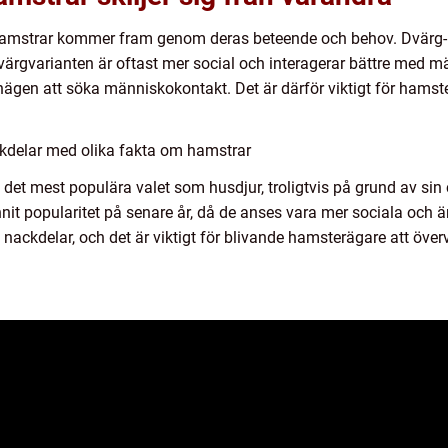
hamstrar kommer fram genom deras beteende och behov. Dvärg- o
. Dvärgvarianten är oftast mer social och interagerar bättre me
ägen att söka människokontakt. Det är därför viktigt för hamster
kdelar med olika fakta om hamstrar
t det mest populära valet som husdjur, troligtvis på grund av si
it popularitet på senare år, då de anses vara mer sociala och 
 nackdelar, och det är viktigt för blivande hamsterägare att öve