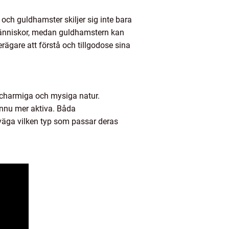
ch guldhamster skiljer sig inte bara
d människor, medan guldhamstern kan
ägare att förstå och tillgodose sina
n charmiga och mysiga natur.
ännu mer aktiva. Båda
rväga vilken typ som passar deras