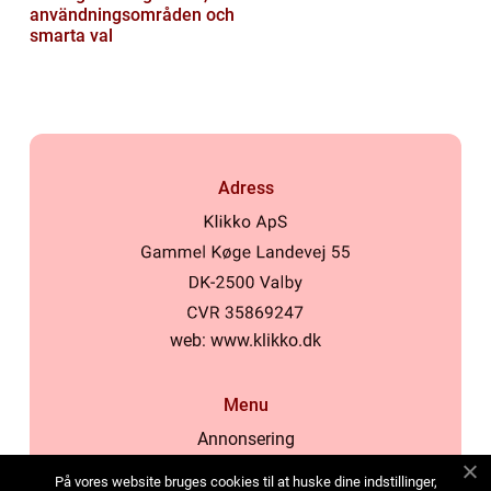
användningsområden och
smarta val
Adress
web:
www.klikko.dk
Menu
Annonsering
Om oss
På vores website bruges cookies til at huske dine indstillinger,