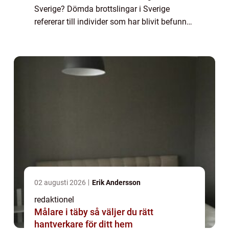
Sverige? Dömda brottslingar i Sverige
refererar till individer som har blivit befunna
skyldiga för brott och har fått en dom från
domstol. Det kan vara allt från mindre fö...
02 augusti 2026
Erik Andersson
redaktionel
Målare i täby så väljer du rätt
hantverkare för ditt hem