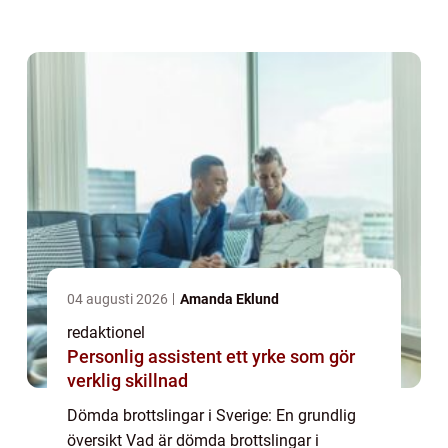
skyldiga för brott och har fått en dom från
domstol. Det kan vara allt från mindre fö...
04 augusti 2026
Amanda Eklund
redaktionel
Personlig assistent ett yrke som gör
verklig skillnad
Dömda brottslingar i Sverige: En grundlig
översikt Vad är dömda brottslingar i