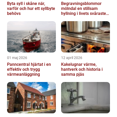
Byta syll i skåne när,
Begravningsblommor
varför och hur ett syllbyte
mölndal en stillsam
behövs
hyllning i livets svåraste
stund
01 maj 2026
12 april 2026
Panncentral hjärtat i en
Kakelugnar värme,
effektiv och trygg
hantverk och historia i
värmeanläggning
samma pjäs