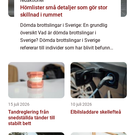
redaktionel
Hörnlister små detaljer som gör stor
skillnad i rummet
Dömda brottslingar i Sverige: En grundlig
översikt Vad är dömda brottslingar i
Sverige? Dömda brottslingar i Sverige
refererar till individer som har blivit befunna
skyldiga för brott och har fått en dom från
domstol. Det kan vara allt från mindre fö...
15 juli 2026
10 juli 2026
Tandreglering från
Elbilsladdare skellefteå
snedställda tänder till
stabilt bett