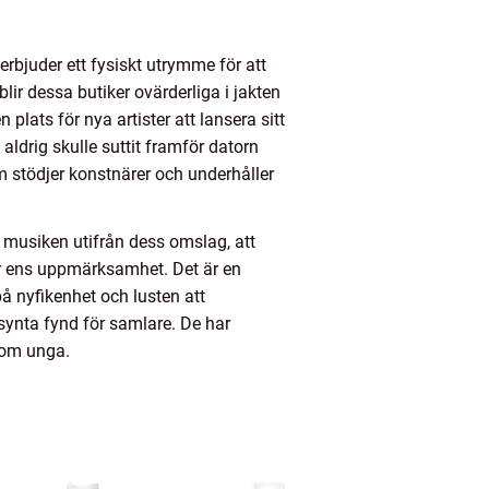
 erbjuder ett fysiskt utrymme för att
ir dessa butiker ovärderliga i jakten
lats för nya artister att lansera sitt
aldrig skulle suttit framför datorn
m stödjer konstnärer och underhåller
a musiken utifrån dess omslag, att
gar ens uppmärksamhet. Det är en
å nyfikenhet och lusten att
synta fynd för samlare. De har
som unga.