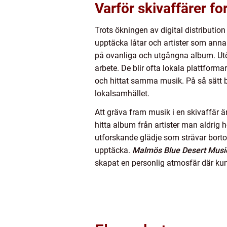
Varför skivaffärer for
Trots ökningen av digital distribution
upptäcka låtar och artister som annar
på ovanliga och utgångna album. Utöve
arbete. De blir ofta lokala plattforma
och hittat samma musik. På så sätt b
lokalsamhället.
Att gräva fram musik i en skivaffär ä
hitta album från artister man aldrig
utforskande glädje som strävar borto
upptäcka.
Malmös Blue Desert Musi
skapat en personlig atmosfär där kun