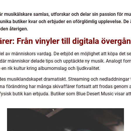
där musikälskare samlas, utforskar och delar sin passion för mu
nika butiker kvar och erbjuder en oförglömlig upplevelse. De är
 den återigen.
rer: Från vinyler till digitala övergå
del av människors vardag. De erbjöd en möjlighet att köpa det se
a där människor delade tips och upptäckte ny musik. Analogt for
 rik kultur kring albumomslag och ljudkvalitet.
ades musiklandskapet dramatiskt. Streaming och nedladdningar t
na förändring har många skivaffärer fortsatt att frodas genom 
ysisk butik kan erbjuda. Butiker som Blue Desert Music visar at