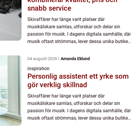
snabb service
Skivaffärer har länge varit platser där
musikälskare samlas, utforskar och delar sin
passion för musik. I dagens digitala samhälle, där
musik oftast strömmas, lever dessa unika butiker
kvar och erbjuder en of&o...
04 augusti 2026
Amanda Eklund
inspiration
Personlig assistent ett yrke som
gör verklig skillnad
Skivaffärer har länge varit platser där
musikälskare samlas, utforskar och delar sin
passion för musik. I dagens digitala samhälle, där
musik oftast strömmas, lever dessa unika butiker
kvar och erbjuder en of&o...