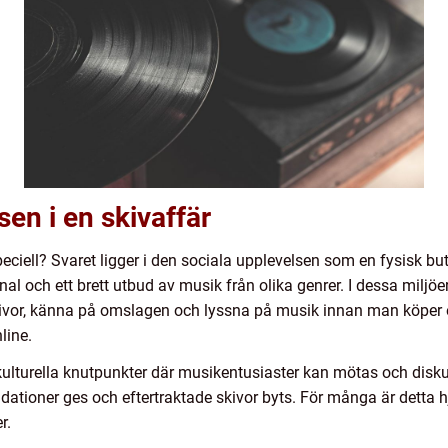
en i en skivaffär
eciell? Svaret ligger i den sociala upplevelsen som en fysisk buti
l och ett brett utbud av musik från olika genrer. I dessa miljöer
skivor, känna på omslagen och lyssna på musik innan man köper
line.
lturella knutpunkter där musikentusiaster kan mötas och diskut
ationer ges och eftertraktade skivor byts. För många är detta
r.