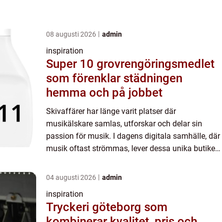
08 augusti 2026
admin
inspiration
Super 10 grovrengöringsmedlet
som förenklar städningen
hemma och på jobbet
Skivaffärer har länge varit platser där
musikälskare samlas, utforskar och delar sin
passion för musik. I dagens digitala samhälle, där
musik oftast strömmas, lever dessa unika butiker
kvar och erbjuder en of&o...
04 augusti 2026
admin
inspiration
Tryckeri göteborg som
kombinerar kvalitet, pris och