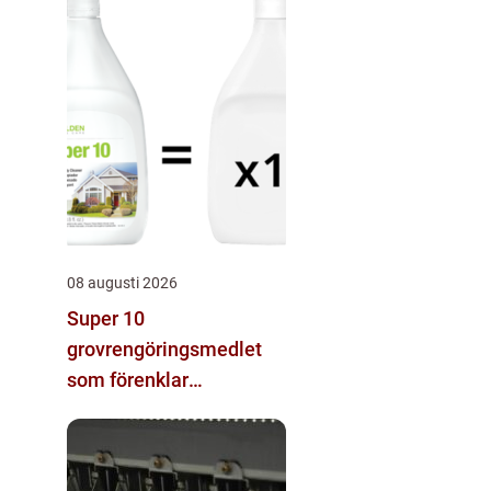
08 augusti 2026
Super 10
grovrengöringsmedlet
som förenklar
städningen hemma och
på jobbet