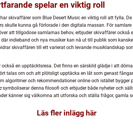
tfarande spelar en viktig roll
 har skivaffärer som Blue Desert Music en viktig roll att fylla. De
s skulle kunna gå förlorade i den digitala massan. För samlare bl
r att tillgodose samlarnas behov, erbjuder skivaffärer också en p
r där indieband och nya musiker kan nå ut till publik som kanske 
idrar skivaffären till ett varierat och levande musiklandskap so
r också en upptäcktsresa. Det finns en särskild glädje i att döm
 hört talas om och att plötsligt upptäcka en låt som genast fån
m algoritmer och rekommendationer online och istället bygger p
c
symboliserar denna filosofi och erbjuder både nyheter och säll
der känner sig välkomna att utforska och ställa frågor, gamla 
Läs fler inlägg här