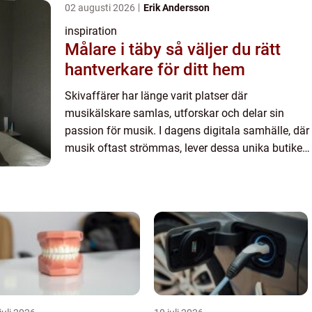
02 augusti 2026
Erik Andersson
inspiration
Målare i täby så väljer du rätt
hantverkare för ditt hem
Skivaffärer har länge varit platser där
musikälskare samlas, utforskar och delar sin
passion för musik. I dagens digitala samhälle, där
musik oftast strömmas, lever dessa unika butiker
kvar och erbjuder en of&o...