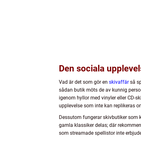
Den sociala upplevels
Vad är det som gör en
skivaffär
så sp
sådan butik möts de av kunnig persona
igenom hyllor med vinyler eller CD-
upplevelse som inte kan replikeras on
Dessutom fungerar skivbutiker som ku
gamla klassiker delas; där rekommend
som streamade spellistor inte erbjude