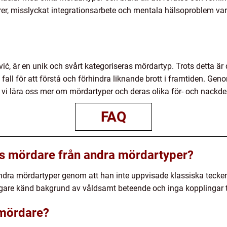
r, misslyckat integrationsarbete och mentala hälsoproblem var
ić, är en unik och svårt kategoriseras mördartyp. Trots detta är d
fall för att förstå och förhindra liknande brott i framtiden. Ge
i lära oss mer om mördartyper och deras olika för- och nackdel
FAQ
hs mördare från andra mördartyper?
n andra mördartyper genom att han inte uppvisade klassiska tecke
gare känd bakgrund av våldsamt beteende och inga kopplingar til
 mördare?