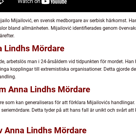
ilo Mijailović, en svensk medborgare av serbisk härkomst. Ha
nslor bland allmänheten. Mijailović identifierades genom överva
refter.
a Lindhs Mördare
de, arbetslös man i 24-årsåldern vid tidpunkten för mordet. Han
ga kopplingar till extremistiska organisationer. Detta gjorde de
ndling.
om Anna Lindhs Mördare
re som kan generaliseras för att förklara Mijailovićs handlingar
seriemördare. Detta tyder på att hans fall är unikt och svårt att
v Anna Lindhs Mördare