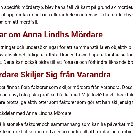
gon specifik mördartyp, blev hans fall välkänt på grund av mordets
edial uppmärksamhet och allmänhetens intresse. Detta understryk
n om ett mordfall.
gar om Anna Lindhs Mördare
tningar och undersökningar för att sammanställa en objektiv bil
tatistik och tidigare rättsfall kan vi få en djupare förståelse f
. Detta kan också bidra till att förutse och förhindra liknande bro
are Skiljer Sig från Varandra
 det finnas flera faktorer som skiljer mördare från varandra. Dess
er och psykologiska profiler. I fallet med Mijailović tar vi i beak
 brottsliga aktiviteter som faktorer som gör att han skiljer sig
ackdelar med Anna Lindhs Mördare
rstå historiska faktorer och sammanhang som kan ha påverkat mö
kdelar med olika mördartyper och bidra till att förutse och förhind