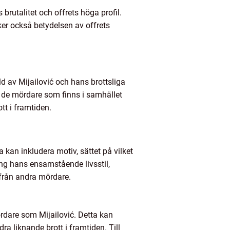
 brutalitet och offrets höga profil.
er också betydelsen av offrets
d av Mijailović och hans brottsliga
ör de mördare som finns i samhället
tt i framtiden.
a kan inkludera motiv, sättet på vilket
tning hans ensamstående livsstil,
 från andra mördare.
rdare som Mijailović. Detta kan
ra liknande brott i framtiden. Till