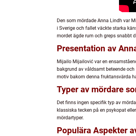
Den som mördade Anna Lindh var Mija
i Sverige och fallet väckte starka kä
mordet ägde rum och greps snabbt dä
Presentation av Ann
Mijailo Mijailović var en ensamståen
bakgrund av våldsamt beteende och in
motiv bakom denna fruktansvärda ha
Typer av mördare s
Det finns ingen specifik typ av mörda
klassiska tecken på en psykopat eller 
mördartyper.
Populära Aspekter a