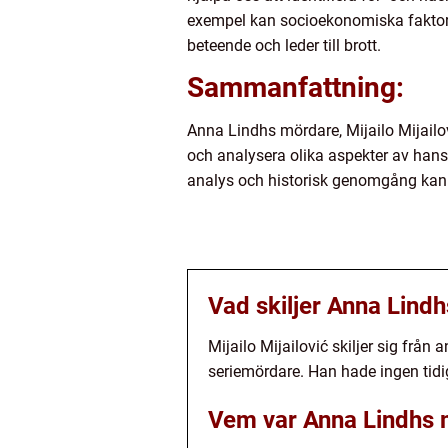
exempel kan socioekonomiska faktore
beteende och leder till brott.
Sammanfattning:
Anna Lindhs mördare, Mijailo Mijailov
och analysera olika aspekter av hans 
analys och historisk genomgång kan v
Vad skiljer Anna Lind
Mijailo Mijailović skiljer sig frå
seriemördare. Han hade ingen tidi
Vem var Anna Lindhs