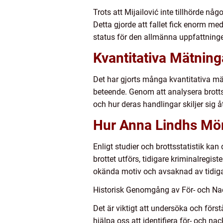
Trots att Mijailović inte tillhörde nå
Detta gjorde att fallet fick enorm m
status för den allmänna uppfattninge
Kvantitativa Mätnin
Det har gjorts många kvantitativa mä
beteende. Genom att analysera brottss
och hur deras handlingar skiljer sig åt
Hur Anna Lindhs Mörd
Enligt studier och brottsstatistik kan
brottet utförs, tidigare kriminalregist
okända motiv och avsaknad av tidigare
Historisk Genomgång av För- och N
Det är viktigt att undersöka och fö
hjälpa oss att identifiera för- och nac